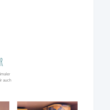
r
timaler
ir auch