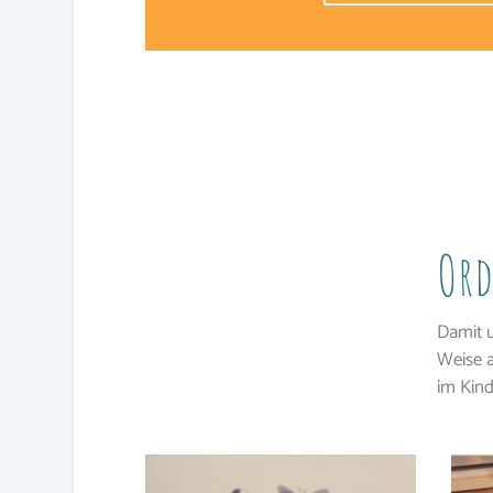
Or
Damit u
Weise a
im Kind