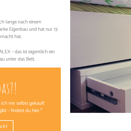
ich lange nach einem
Marke Eigenbau und hat nur 13
macht hat.
LEX – das ist eigentlich ein
u unter das Bett.
das?!
ich mir selbst gekauft
bt – findest du hier.*
ukt