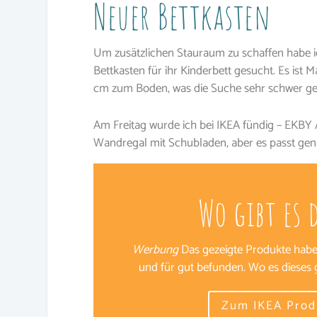
Neuer Bettkasten
Um zusätzlichen Stauraum zu schaffen habe 
Bettkasten für ihr Kinderbett gesucht. Es ist 
cm zum Boden, was die Suche sehr schwer ge
Am Freitag wurde ich bei IKEA fündig – EKBY A
Wandregal mit Schubladen, aber es passt gena
Wo gibt es 
Werbung
Das gezeigte Produkte habe 
und für gut befunden. Wo es dieses gi
Zum IKEA Prod