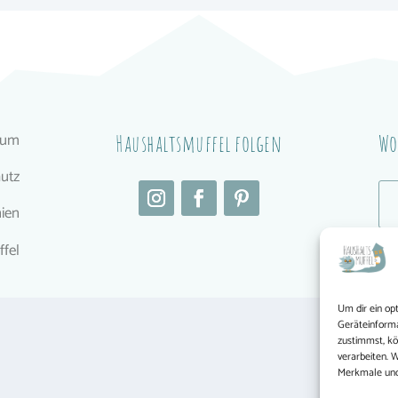
sum
Haushaltsmuffel folgen
Wo
utz
nien
fel
Um dir ein op
Geräteinforma
zustimmst, kö
verarbeiten. 
Merkmale und 